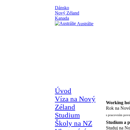
Dánsko
Nový Zéland
Kanada
Austrálie
Úvod
Víza na Nový
Working ho
Zéland
Rok na Nov
Studium
s pracovním pov
Školy na NZ
Studium a p
Studuj na N