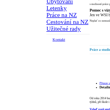
Ubytování
s možností práce 
Letenky
Pomoc s víz
Práce na NZ
Jen ve WSI b
Cestování na NZ
Neplať co nemusíš
Užitečné rady
Kontakt
Práce a stud
Připrav 
Detailn
Od roku 2014 budo
týdnů, při škole 
Vylaď svoji angl