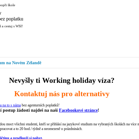
popři škole
y
ez poplatku
 a cestuj s WSI!
ium na Novém Zélandě
Nevyšly ti Working holiday víza?
Kontaktuj nás pro alternativy
sa na to s náma
bez agenturních poplatků!
í postup žádosti najdeš na naší
Facebookové stránce
!
u moct všichni studenti, kteří se přihlásí na jazykové studium na vybraných školách na více 
i pracovat a to 20 hod./ týdně a neomezeně o prázdninách.
ičtinu a prodlouži si pobyt.