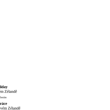
liday
ém Zélandě
olením
ráce
ovém Zélandě